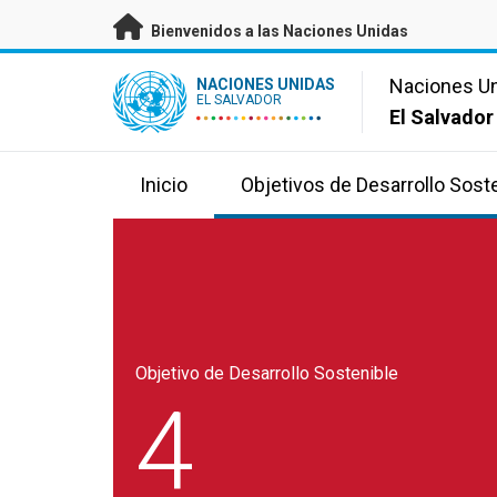
Saltar a contenido principal
Bienvenidos a las Naciones Unidas
UN Logo
Naciones U
NACIONES UNIDAS
EL SALVADOR
El Salvador
Inicio
Objetivos de Desarrollo Sost
Objetivo de Desarrollo Sostenible
4