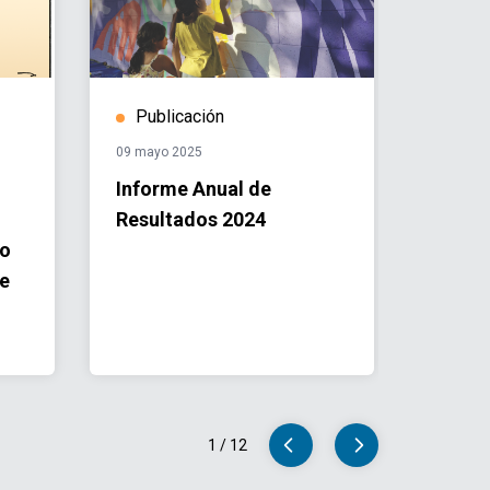
Publicación
Hist
09 mayo 2025
14 octub
Informe Anual de
Jorna
Resultados 2024
salud
so
para 
de
Intern
1
/
12