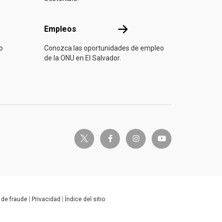
Empleos
Empleos
o
Conozca las oportunidades de empleo
de la ONU en El Salvador.
twitter-x
facebook-f
instagram
youtube
 de fraude
Privacidad
Índice del sitio