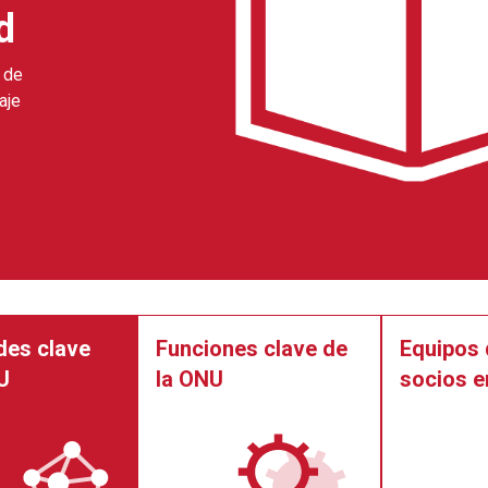
d
y de
aje
des clave
Funciones clave de
Equipos 
U
la ONU
socios e