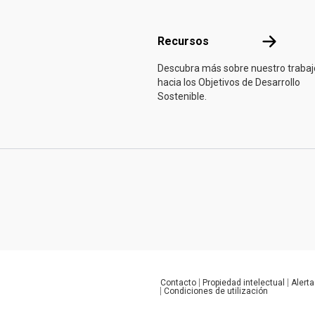
Recursos
Recursos
Descubra más sobre nuestro trabaj
hacia los Objetivos de Desarrollo
Sostenible.
Contacto
Propiedad intelectual
Alerta
Global U.N. menu
Condiciones de utilización