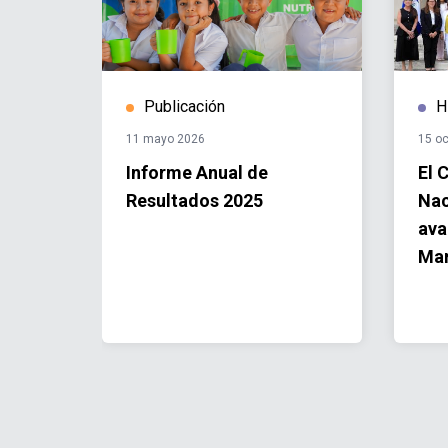
Publicación
H
11 mayo 2026
15 oc
oreña
Informe Anual de
El 
o
Resultados 2025
Nac
ava
Mar