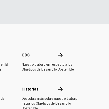
ONU
ODS
ODS
 en El
Nuestro trabajo en respecto a los
e
Objetivos de Desarrollo Sostenible
ón
Historias
Historias
 de
Descubra más sobre nuestro trabajo
hacia los Objetivos de Desarrollo
Sostenible.