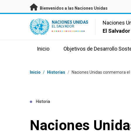
Saltar a contenido principal
Bienvenidos a las Naciones Unidas
UN Logo
Naciones U
NACIONES UNIDAS
EL SALVADOR
El Salvador
Inicio
Objetivos de Desarrollo Sost
Coordenadas dentro de la ruta de navegación
Inicio
/
Historias
/
Naciones Unidas conmemora el Dí
Historia
Naciones Unid