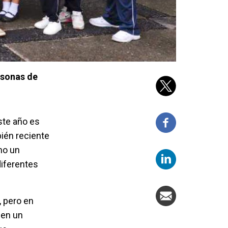
rsonas de
ste año es
bién reciente
mo un
diferentes
, pero en
 en un