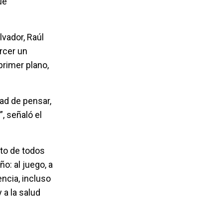
ue
lvador, Raúl
rcer un
 primer plano,
dad de pensar,
”, señaló el
nto de todos
: al juego, a
encia, incluso
 a la salud