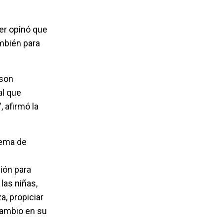
rer opinó que
ambién para
 son
al que
, afirmó la
tema de
ión para
las niñas,
, propiciar
cambio en su