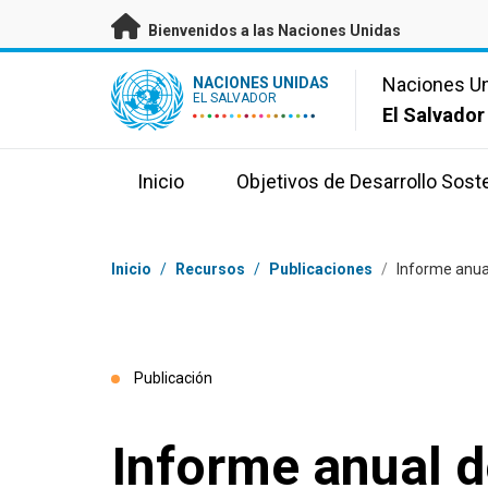
Saltar a contenido principal
Bienvenidos a las Naciones Unidas
UN Logo
Naciones U
NACIONES UNIDAS
EL SALVADOR
El Salvador
Inicio
Objetivos de Desarrollo Sost
Coordenadas dentro de la ruta de navegación
Inicio
/
Recursos
/
Publicaciones
/
Informe anua
Publicación
Informe anual d